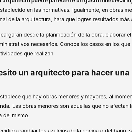
n arquitecto puede parecerte un gasto innecesario
stablecido en las normativas. Igualmente, en obras me
al de la arquitectura, hará que logres resultados más s
cargarán desde la planificación de la obra, elaborar e
ministrativos necesarios. Conoce los casos en los que 
ctividades que realizan.
sito un arquitecto para hacer una
e establece que hay obras menores y mayores, al momen
enda. Las obras menores son aquellas que no afectan la
a del mismo.
ecidido cambiar los azulejos de la cocina o del baño, s