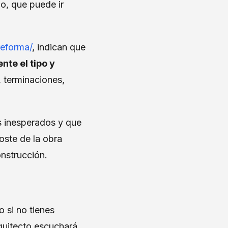
do, que puede ir
reforma/
, indican que
nte el tipo y
, terminaciones,
s inesperados y que
oste de la obra
onstrucción.
 si no tienes
quitecto escuchará