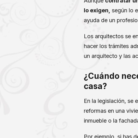
Aunque
contratar u
lo exigen,
según lo e
ayuda de un profesion
Los arquitectos se en
hacer los trámites ad
un arquitecto y las a
¿Cuándo nece
casa?
En la legislación, s
reformas en una vivi
inmueble o la fachad
Por ejemplo, si has d