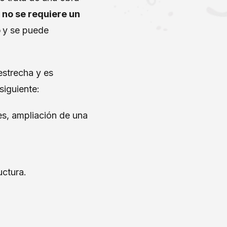
,
no se requiere un
o
y se puede
estrecha y es
siguiente:
es, ampliación de una
uctura.