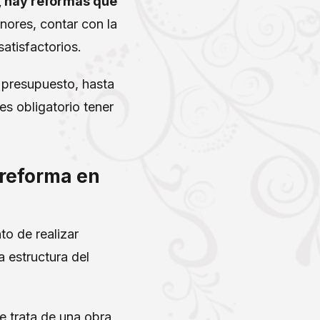
, hay reformas que
nores, contar con la
atisfactorios.
l presupuesto, hasta
es obligatorio tener
 reforma en
to de realizar
 estructura del
e trata de una obra